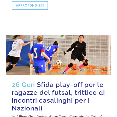
APPROFONDISCI
26 Gen
Sfida play-off per le
ragazze del futsal, trittico di
incontri casalinghi per i
Nazionali
in
Allievi Provinciali
,
Esordienti
,
Femminile
,
Futsal
,