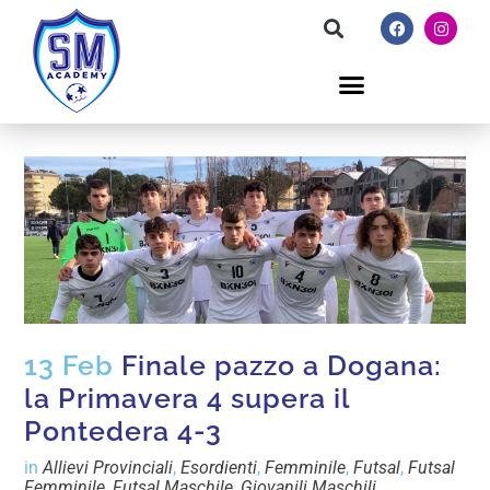
13 Feb
Finale pazzo a Dogana:
la Primavera 4 supera il
Pontedera 4-3
in
Allievi Provinciali
,
Esordienti
,
Femminile
,
Futsal
,
Futsal
Femminile
,
Futsal Maschile
,
Giovanili Maschili
,