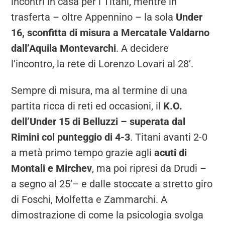
incontri in casa per i Titani, mentre in
trasferta – oltre Appennino – la sola
Under
16, sconfitta di misura a Mercatale Valdarno
dall’Aquila Montevarchi
. A decidere
l’incontro, la rete di Lorenzo Lovari al 28’.
Sempre di misura, ma al termine di una
partita ricca di reti ed occasioni, il
K.O.
dell’Under 15 di Belluzzi – superata dal
Rimini col punteggio di 4-3
. Titani avanti 2-0
a metà primo tempo grazie agli
acuti di
Montali e Mirchev
, ma poi ripresi da Drudi –
a segno al 25’– e dalle stoccate a stretto giro
di Foschi, Molfetta e Zammarchi. A
dimostrazione di come la psicologia svolga