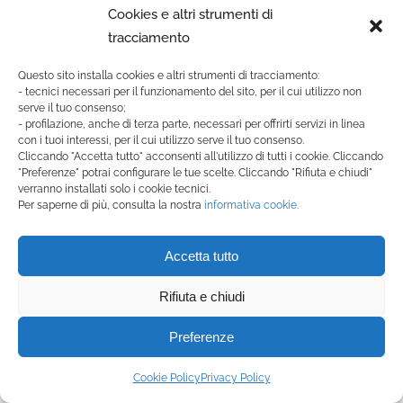
Pepe, Lanzarotti, Comandini, Taioli, Venturini
Cookies e altri strumenti di
tracciamento
A disposizione: Giorgi, Mordenti, Giardina,
Turnone, Dominici, Villagra, Giudice
Questo sito installa cookies e altri strumenti di tracciamento:
- tecnici necessari per il funzionamento del sito, per il cui utilizzo non
serve il tuo consenso;
Allenatore: Matteo Selva
- profilazione, anche di terza parte, necessari per offrirti servizi in linea
con i tuoi interessi, per il cui utilizzo serve il tuo consenso.
Cliccando "Accetta tutto" acconsenti all'utilizzo di tutti i cookie. Cliccando
"Preferenze" potrai configurare le tue scelte. Cliccando "Rifiuta e chiudi"
verranno installati solo i cookie tecnici.
Per saperne di più, consulta la nostra
informativa cookie.
POLISPORTIVA 1980
Accetta tutto
Della Corte, Venturelli, Andreini, Fusconi,
Fratini
Rifiuta e chiudi
Preferenze
A disposizione: Sorrentino, Antonecchia,
Insinna, Casacci, Gentili, Bertozzi, Spada
Cookie Policy
Privacy Policy