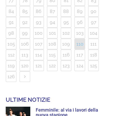
77
78
79
80
81
82
83
84
85
86
87
88
89
90
91
92
93
94
95
96
97
98
99
100
101
102
103
104
105
106
107
108
109
110
111
112
113
114
115
116
117
118
119
120
121
122
123
124
125
126
ULTIME NOTIZIE
Femminile: al via i lavori della
nuova stagione