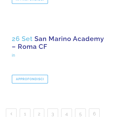
26 Set
San Marino Academy
– Roma CF
in
APPROFONDISCI
1
2
3
4
5
6