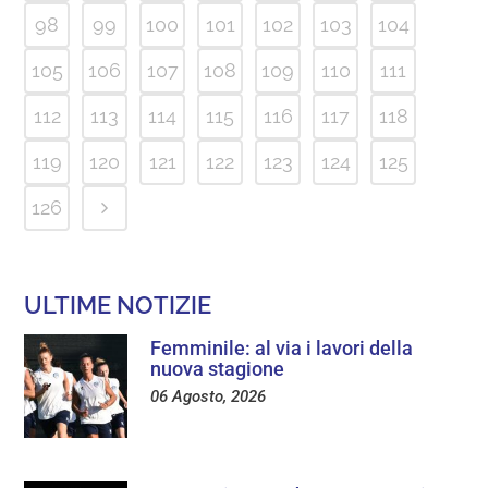
98
99
100
101
102
103
104
105
106
107
108
109
110
111
112
113
114
115
116
117
118
119
120
121
122
123
124
125
126
ULTIME NOTIZIE
Femminile: al via i lavori della
nuova stagione
06 Agosto, 2026