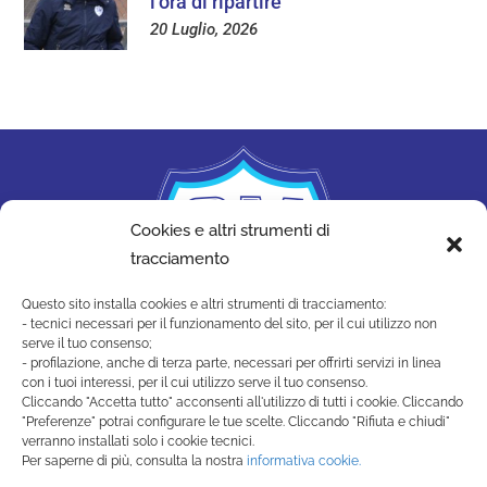
l’ora di ripartire”
20 Luglio, 2026
Cookies e altri strumenti di
tracciamento
Questo sito installa cookies e altri strumenti di tracciamento:
- tecnici necessari per il funzionamento del sito, per il cui utilizzo non
serve il tuo consenso;
- profilazione, anche di terza parte, necessari per offrirti servizi in linea
con i tuoi interessi, per il cui utilizzo serve il tuo consenso.
Cliccando "Accetta tutto" acconsenti all'utilizzo di tutti i cookie. Cliccando
"Preferenze" potrai configurare le tue scelte. Cliccando "Rifiuta e chiudi"
SAN MARINO ACADEMY
verranno installati solo i cookie tecnici.
Strada di Montecchio, 17 47890
Per saperne di più, consulta la nostra
informativa cookie.
San Marino Città - Repubblica di San Marino