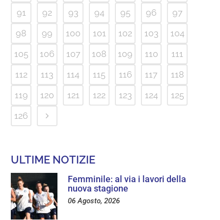
91
92
93
94
95
96
97
98
99
100
101
102
103
104
105
106
107
108
109
110
111
112
113
114
115
116
117
118
119
120
121
122
123
124
125
126
ULTIME NOTIZIE
Femminile: al via i lavori della
nuova stagione
06 Agosto, 2026