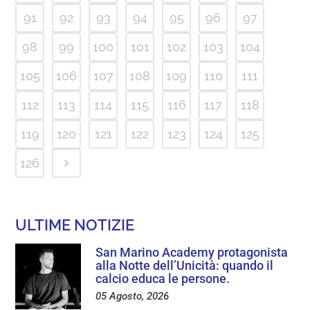
91
92
93
94
95
96
97
98
99
100
101
102
103
104
105
106
107
108
109
110
111
112
113
114
115
116
117
118
119
120
121
122
123
124
125
126
ULTIME NOTIZIE
San Marino Academy protagonista
alla Notte dell’Unicità: quando il
calcio educa le persone.
05 Agosto, 2026