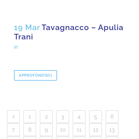
19 Mar
Tavagnacco – Apulia
Trani
in
APPROFONDISCI
1
2
3
4
5
6
7
8
9
10
11
12
13