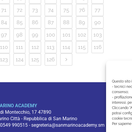
71
72
73
74
75
76
77
84
85
86
87
88
89
90
97
98
99
100
101
102
103
110
111
112
113
114
115
116
123
124
125
126
Questo sito 
- tecnici nec
consenso;
- profilazion
interessi, pe
ARINO ACADEMY
Cliccando "A
 di Montecchio, 17 47890
potrai config
ino Città - Repubblica di San Marino
cookie tecni
Per saperne 
 0549 990515 -
segreteria@sanmarinoacademy.sm