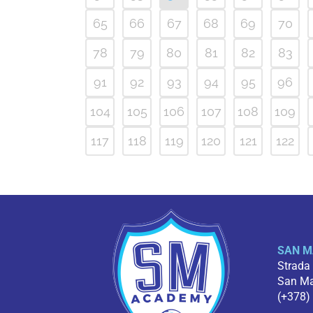
65
66
67
68
69
70
78
79
80
81
82
83
91
92
93
94
95
96
104
105
106
107
108
109
117
118
119
120
121
122
SAN M
Strada
San Mar
(+378)