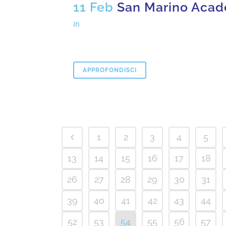
11 Feb
San Marino Aca
in
APPROFONDISCI
1
2
3
4
5
13
14
15
16
17
18
26
27
28
29
30
31
39
40
41
42
43
44
52
53
54
55
56
57