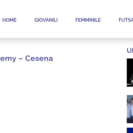
HOME
GIOVANILI
FEMMINILE
FUTS
U
demy – Cesena