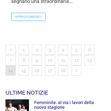
segnano una straordinaria...
APPROFONDISCI
1
2
3
4
5
6
7
8
9
10
11
12
13
14
15
16
17
18
ULTIME NOTIZIE
Femminile: al via i lavori della
nuova stagione