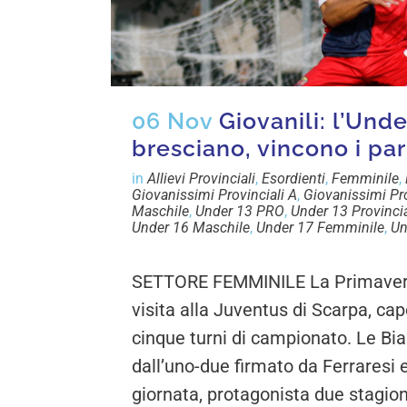
06 Nov
Giovanili: l’Und
bresciano, vincono i par
in
Allievi Provinciali
,
Esordienti
,
Femminile
,
Giovanissimi Provinciali A
,
Giovanissimi Pro
Maschile
,
Under 13 PRO
,
Under 13 Provinci
Under 16 Maschile
,
Under 17 Femminile
,
Un
SETTORE FEMMINILE La Primavera 
visita alla Juventus di Scarpa, cap
cinque turni di campionato. Le Bi
dall’uno-due firmato da Ferraresi 
giornata, protagonista due stagioni