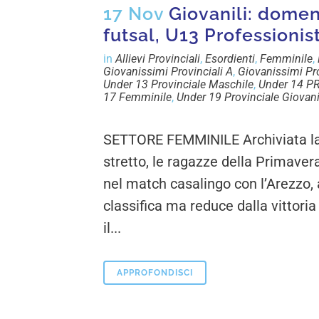
17 Nov
Giovanili: domen
futsal, U13 Professionis
in
Allievi Provinciali
,
Esordienti
,
Femminile
,
Giovanissimi Provinciali A
,
Giovanissimi Pro
Under 13 Provinciale Maschile
,
Under 14 P
17 Femminile
,
Under 19 Provinciale Giovani
SETTORE FEMMINILE Archiviata la 
stretto, le ragazze della Primaver
nel match casalingo con l’Arezzo, 
classifica ma reduce dalla vittoria
il...
APPROFONDISCI