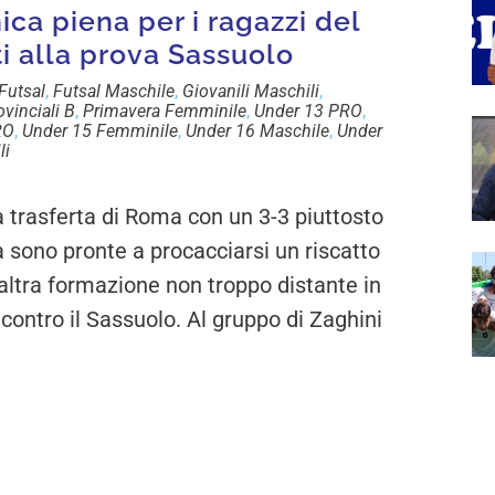
ica piena per i ragazzi del
ti alla prova Sassuolo
Futsal
,
Futsal Maschile
,
Giovanili Maschili
,
vinciali B
,
Primavera Femminile
,
Under 13 PRO
,
RO
,
Under 15 Femminile
,
Under 16 Maschile
,
Under
li
trasferta di Roma con un 3-3 piuttosto
a sono pronte a procacciarsi un riscatto
altra formazione non troppo distante in
 contro il Sassuolo. Al gruppo di Zaghini