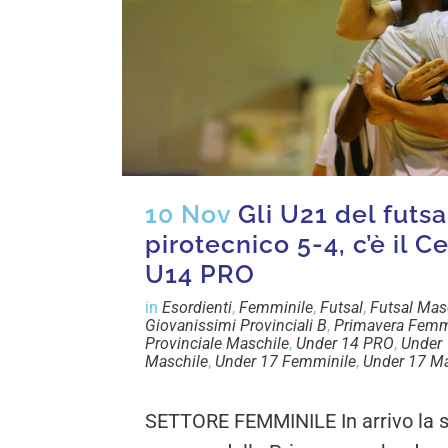
10 Nov
Gli U21 del futs
pirotecnico 5-4, c’è il 
U14 PRO
in
Esordienti
,
Femminile
,
Futsal
,
Futsal Mas
Giovanissimi Provinciali B
,
Primavera Femm
Provinciale Maschile
,
Under 14 PRO
,
Under 
Maschile
,
Under 17 Femminile
,
Under 17 Ma
SETTORE FEMMINILE In arrivo la s