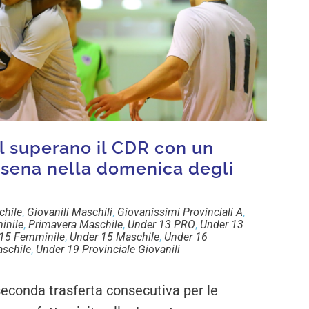
al superano il CDR con un
Cesena nella domenica degli
chile
,
Giovanili Maschili
,
Giovanissimi Provinciali A
,
inile
,
Primavera Maschile
,
Under 13 PRO
,
Under 13
15 Femminile
,
Under 15 Maschile
,
Under 16
schile
,
Under 19 Provinciale Giovanili
econda trasferta consecutiva per le