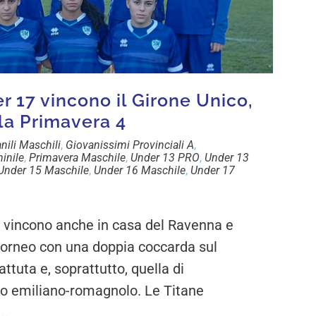
er 17 vincono il Girone Unico,
la Primavera 4
nili Maschili
,
Giovanissimi Provinciali A
,
inile
,
Primavera Maschile
,
Under 13 PRO
,
Under 13
Under 15 Maschile
,
Under 16 Maschile
,
Under 17
incono anche in casa del Ravenna e
torneo con una doppia coccarda sul
ttuta e, soprattutto, quella di
co emiliano-romagnolo. Le Titane
..