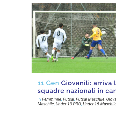
11 Gen
Giovanili: arriva
squadre nazionali in c
in
Femminile
,
Futsal
,
Futsal Maschile
,
Giova
Maschile
,
Under 13 PRO
,
Under 15 Maschil