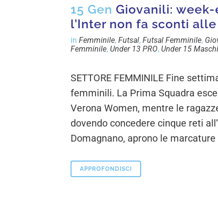
15 Gen
Giovanili: week-e
l’Inter non fa sconti al
in
Femminile
,
Futsal
,
Futsal Femminile
,
Gio
Femminile
,
Under 13 PRO
,
Under 15 Maschi
SETTORE FEMMINILE Fine settiman
femminili. La Prima Squadra esce 
Verona Women, mentre le ragazze 
dovendo concedere cinque reti all’I
Domagnano, aprono le marcature co
APPROFONDISCI